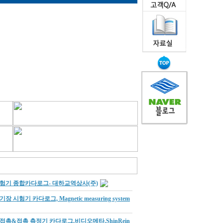
험기 종합카다로그- 대하교역상사(주)
기장 시험기 카다로그, Magnetic measuring system
접촉&접촉 측정기 카다로그,비디오메타,ShinRein