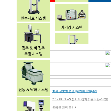
회사 상호명 변경 [대하에드텍(주)]
2019 KOPLAS 전시회 참가 (3월12일~16일)
온라인 견적 문의시