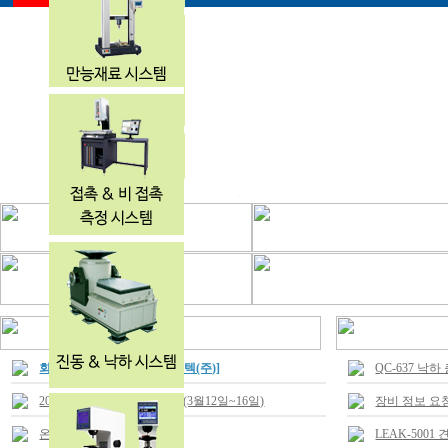
회사 상호명 변경 [대하에드텍(주)]
QC-637 낙
2019 KOPLAS 전시회 참가 (3월12일~16일)
장비 정보 요
온라인 견적 문의시
LEAK-500