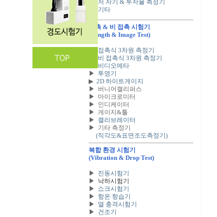
▶
저 자기 & 투자율 측정기
▶
기타
접촉 & 비 접촉 시험기
(Length & Image Test)
▶
접촉식 3차원 측정기
▶
비 접촉식 3차원 측정기
▶
비디오메타
▶
투영기
▶
2D 하이트게이지
▶
버니어캘리퍼스
▶
마이크로미터
▶
인디케이터
▶
게이지&툴
▶
캘리브레이터
▶
기타 측정기
(직각도&표면조도측정기)
복합 환경 시험기
(Vibration & Drop Test)
▶
진동시험기
▶
낙하시험기
▶
쇼크시험기
▶
항온 항습기
▶
열 충격시험기
▶
건조기