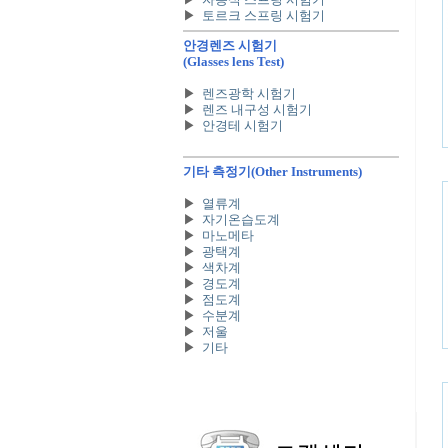
▶
토르크 스프링 시험기
안경렌즈 시험기
(Glasses lens Test)
▶
렌즈광학 시험기
▶
렌즈 내구성 시험기
▶
안경테 시험기
기타 측정기
(Other Instruments)
▶
열류계
▶
자기온습도계
▶
마노메타
▶
광택계
▶
색차계
▶
경도계
▶
점도계
▶
수분계
▶
저울
▶
기타