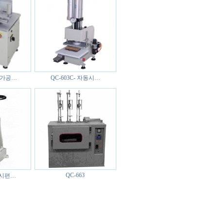
시편가공…
QC-603C- 자동시…
QC-663
동시편…