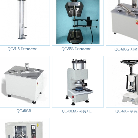
QC-515 Extensome…
QC-558 Extensome…
QC-603G 
QC-603B
QC-603A- 자동시…
QC-603- 수