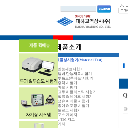
재료물성시험기
(Material Test)
▶
만능재료시험기
▶
챔버 만능재료시험기
▶
투습도(투과도)시험기
▶
충격 시험기
▶
마모 시험기
▶
고무 & 플라스틱 시험기
Q
▶
필름 & 테이프 시험기
▶
섬유 & 직물 시험기
▶
종이 & 포장 시험기
글
▶
토르크 시험기
▶
포스 게이지
▶
U.T.M 지그
▶
기타