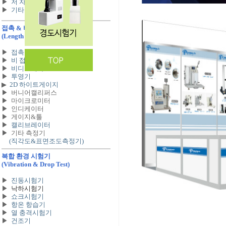
▶
저 자기 & 투자율 측정기
▶
기타
접촉 & 비 접촉 시험기
(Length & Image Test)
▶
접촉식 3차원 측정기
▶
비 접촉식 3차원 측정기
▶
비디오메타
▶
투영기
▶
2D 하이트게이지
▶
버니어캘리퍼스
▶
마이크로미터
▶
인디케이터
▶
게이지&툴
▶
캘리브레이터
▶
기타 측정기
(직각도&표면조도측정기)
복합 환경 시험기
(Vibration & Drop Test)
▶
진동시험기
▶
낙하시험기
▶
쇼크시험기
▶
항온 항습기
▶
열 충격시험기
▶
건조기