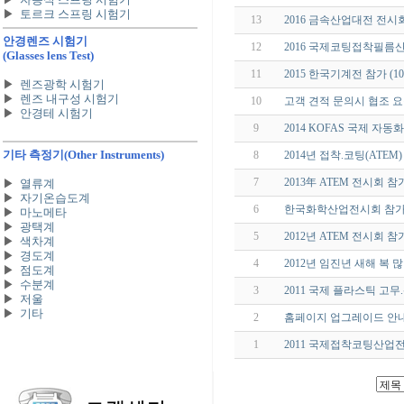
▶
토르크 스프링 시험기
13
2016 금속산업대전 전시
안경렌즈 시험기
12
2016 국제코팅접착필름산업
(Glasses lens Test)
11
2015 한국기계전 참가 (1
▶
렌즈광학 시험기
▶
렌즈 내구성 시험기
10
고객 견적 문의시 협조 요
▶
안경테 시험기
9
2014 KOFAS 국제 자
기타 측정기
(Other Instruments)
8
2014년 접착.코팅(ATEM
7
2013年 ATEM 전시회 참
▶
열류계
▶
자기온습도계
6
한국화학산업전시회 참가(10
▶
마노메타
▶
광택계
5
2012년 ATEM 전시회 참
▶
색차계
▶
경도계
4
2012년 임진년 새해 복 
▶
점도계
▶
수분계
3
2011 국제 플라스틱 고
▶
저울
▶
기타
2
홈페이지 업그레이드 안
1
2011 국제접착코팅산업