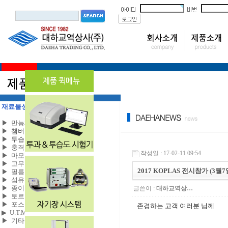
재료물성시험기
(Material Test)
▶
만능재료시험기
▶
챔버 만능재료시험기
▶
투습도(투과도)시험기
▶
충격 시험기
작성일 : 17-02-11 09:54
▶
마모 시험기
▶
고무 & 플라스틱 시험기
2017 KOPLAS 전시참가 (3월7
▶
필름 & 테이프 시험기
▶
섬유 & 직물 시험기
▶
종이 & 포장 시험기
글쓴이 :
대하교역상…
▶
토르크 시험기
▶
포스 게이지
존경하는 고객 여러분 님께
▶
U.T.M 지그
▶
기타