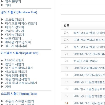
▶
염수 분무기
▶
기타
경도 시험기
(Hardness Test)
▶
로크웰 경도계
▶
마이크로 비커스 경도계
번호
▶
비커스 경도계
▶
브리넬 경도계
공지
회사 상호명 변경 [대하에
▶
다기능 경도계
▶
누프 경도계
공지
고객 견적 문의시 협조 요
▶
휴대용 리브 경도계
▶
경도계 액세서리
22
회사 상호명 변경 [대하에
아스팔트 시험기
(Asphalt Test)
21
2019 KOPLAS 전시회 참
▶
ABSON 시험기
20
온라인 견적 문의시
▶
침입도 시험기
▶
아스팔트 함량시험기
19
2018 철강.비철금속 산업전
▶
아스팔트 점도계
18
2018 KOFAS 전시참가( 
▶
자동 융점시험기
▶
자동 연화점시험기
17
2018 국제코팅접착필름산업
▶
자동 융점.연화점시험기
▶
기타
16
2017 한국소음진동공학회 참
스프링 시험기
(Spring Test)
15
2017 국제코팅접착필름 산
▶
수동식 스프링 시험기
2017 KOPLAS 전시참가 
14
▶
자동식 스프링 시험기