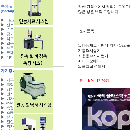
투과 & 투습도 시험기
일산 킨텍스에서 열리는
"201
(Packaging Tester)
많은 성원 부탁 드립니다.
▶
가스투과도 시험기
▶
산소투과도 시험기
▶
수분 투습도 시험기
-전시품목-
▶
공기 투과도 시험기
▶
리크 시험기
▶
열융착 시험기
1. 만능재료시험기- 대만 Comet
▶
수축 시험기
2. 충격시험기
▶
두께 측정기
3. 용융수지시험기
▶
기타
4. 비디오메타
5. 로크웰 경도계
자기장 시험기
(Magnetic Test)
▶
가우스 메타
*Booth No. [P 709]
▶
플럭스 메타
▶
강자성체 측정 시스템
▶
연자성체 측정 시스템
▶
비자성체 측정 시스템
▶
VSM,PFM 시스템
▶
측정 코일 시스템
▶
스캐너 시스템
▶
뷰 시스템
▶
절연저항 측정 시스템
▶
착자 & 탈자 시스템