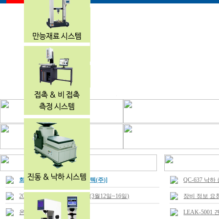
회사 상호명 변경 [대하에드텍(주)]
QC-637 낙
2019 KOPLAS 전시회 참가 (3월12일~16일)
장비 정보 요
온라인 견적 문의시
LEAK-500