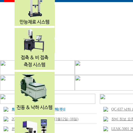
회사 상호명 변경 [대하에드텍(주)]
QC-637 낙
2019 KOPLAS 전시회 참가 (3월12일~16일)
장비 정보 요
온라인 견적 문의시
LEAK-500