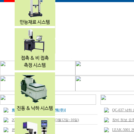
회사 상호명 변경 [대하에드텍(주)]
QC-637 낙
2019 KOPLAS 전시회 참가 (3월12일~16일)
장비 정보 요
온라인 견적 문의시
LEAK-500