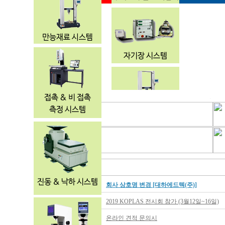
회사 상호명 변경 [대하에드텍(주)]
2019 KOPLAS 전시회 참가 (3월12일~16일)
온라인 견적 문의시