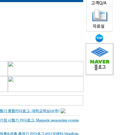
험기 종합카다로그- 대하교역상사(주)
기장 시험기 카다로그, Magnetic measuring system
접촉&접촉 측정기 카다로그,비디오메타,ShinRein